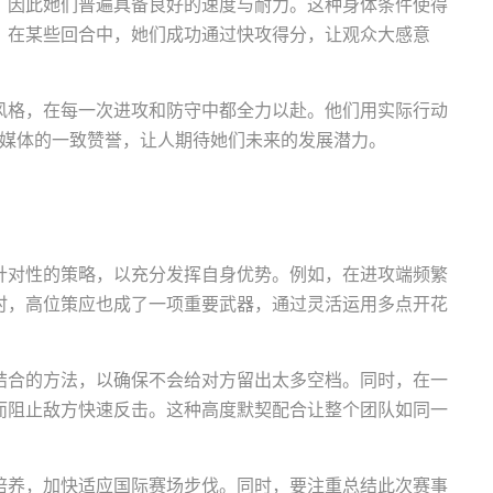
，因此她们普遍具备良好的速度与耐力。这种身体条件使得
。在某些回合中，她们成功通过快攻得分，让观众大感意
风格，在每一次进攻和防守中都全力以赴。他们用实际行动
及媒体的一致赞誉，让人期待她们未来的发展潜力。
针对性的策略，以充分发挥自身优势。例如，在进攻端频繁
时，高位策应也成了一项重要武器，通过灵活运用多点开花
结合的方法，以确保不会给对方留出太多空档。同时，在一
而阻止敌方快速反击。这种高度默契配合让整个团队如同一
培养，加快适应国际赛场步伐。同时，要注重总结此次赛事