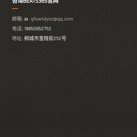
咨询BEATS365官网
邮箱:
gfowtdyoz@qq.com
电话:
18850952752
地址:
桐城市茧贱街252号