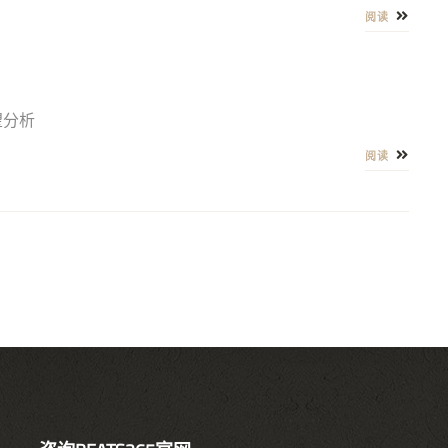
阅读
望分析
阅读