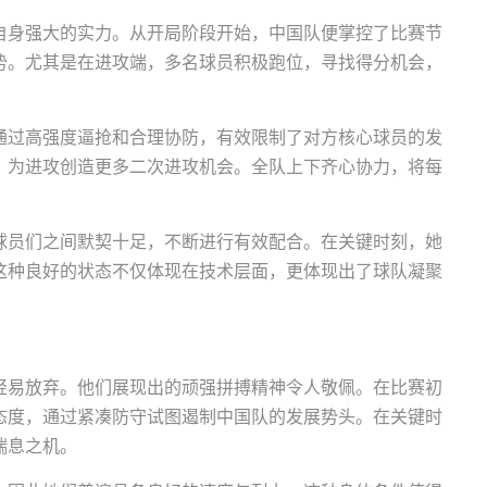
自身强大的实力。从开局阶段开始，中国队便掌控了比赛节
势。尤其是在进攻端，多名球员积极跑位，寻找得分机会，
通过高强度逼抢和合理协防，有效限制了对方核心球员的发
，为进攻创造更多二次进攻机会。全队上下齐心协力，将每
球员们之间默契十足，不断进行有效配合。在关键时刻，她
这种良好的状态不仅体现在技术层面，更体现出了球队凝聚
轻易放弃。他们展现出的顽强拼搏精神令人敬佩。在比赛初
态度，通过紧凑防守试图遏制中国队的发展势头。在关键时
喘息之机。