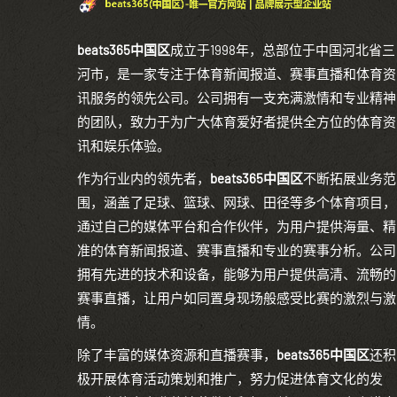
beats365中国区
成立于1998年，总部位于中国河北省三
河市，是一家专注于体育新闻报道、赛事直播和体育资
讯服务的领先公司。公司拥有一支充满激情和专业精神
的团队，致力于为广大体育爱好者提供全方位的体育资
讯和娱乐体验。
作为行业内的领先者，
beats365中国区
不断拓展业务范
围，涵盖了足球、篮球、网球、田径等多个体育项目，
通过自己的媒体平台和合作伙伴，为用户提供海量、精
准的体育新闻报道、赛事直播和专业的赛事分析。公司
拥有先进的技术和设备，能够为用户提供高清、流畅的
赛事直播，让用户如同置身现场般感受比赛的激烈与激
情。
除了丰富的媒体资源和直播赛事，
beats365中国区
还积
极开展体育活动策划和推广，努力促进体育文化的发